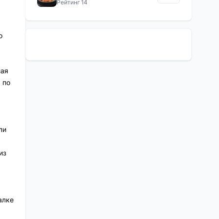
Рейтинг 14
о
ная
 по
ли
из
алке