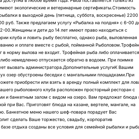
 доступна в любое время года. Рыба поставляется только из
имеют экологические и ветеринарные сертификаты.Стоимость
рыбалки в выходной день (пятница, суббота, воскресенье) 2200
00 руб. Также предлагаем услугу «Рыбалка на полдня» с 6-00 д
22-00.Женщины и дети до 14 лет имеют право находиться с
рии клуба и ловить рыбу бесплатно, однако рыба, выловленная
ванию и оплате вместе с рыбой, пойманной Рыболовом.Трофей
г в норму вылова не входит. Трофейная рыба либо оплачивается
либо немедленно отпускается обратно в водоем. При поимке
ует вызвать администратора.Дополнительные услугиК Вашим
вух озер обустроены беседки с мангальными площадками.При
ожете приобрести или взять в аренду полный комплект для лов
ашего рыболовного клуба расположен просторный ресторан с
и и банкетным залом с видом на озеро. Вам предложат блюда 
й при Вас. Приготовят блюда на казане, вертеле, мангале, на
екю. Банкетное меню нашего шеф-повара порадует Вас
олит сделать Ваше торжество, свадьбу, корпоратив
азе отдыха созданы все условия для семейной рыбалки и рыб