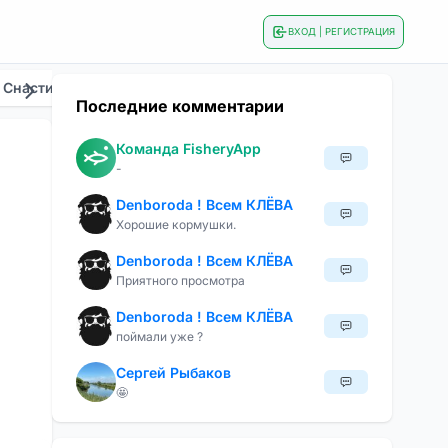
ВХОД | РЕГИСТРАЦИЯ
 Снасти
Общие
Приманки И Наживки
Сезонна
Последние комментарии
Команда FisheryApp
-
Denboroda ! Всем КЛЁВА
Хорошие кормушки.
Denboroda ! Всем КЛЁВА
Приятного просмотра
Denboroda ! Всем КЛЁВА
поймали уже ?
Сергей Рыбаков
🤩