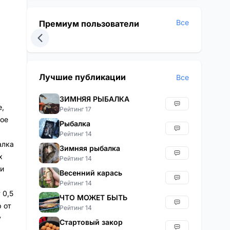
Все
Премиум пользователи
Лучшие публикации
Все
ЗИМНЯЯ РЫБАЛКА
,
Рейтинг 17
лое
Рыбалка
Рейтинг 14
алка
Зимняя рыбалка
х
Рейтинг 14
и
Весенний карась
Рейтинг 14
 0,5
ЧТО МОЖЕТ БЫТЬ
р от
Рейтинг 14
у
Стартовый закор