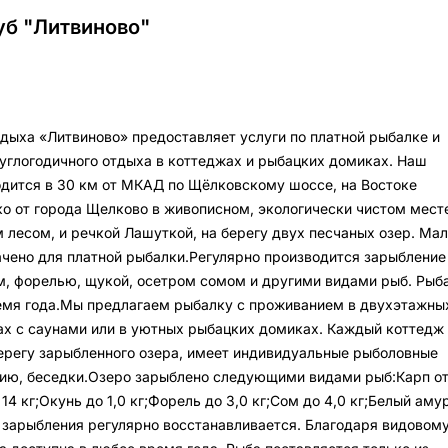
уб "Литвиново"
дыха «Литвиново» предоставляет услуги по платной рыбалке и
углогодичного отдыха в коттеджах и рыбацких домиках. Наш
дится в 30 км от МКАД по Щёлковскому шоссе, на Востоке
о от города Щелково в живописном, экологически чистом месте
лесом, и речкой Лашуткой, на берегу двух песчаных озер. Ма
начено для платной рыбалки.Регулярно производится зарыбление
м, форелью, щукой, осетром сомом и другими видами рыб. Рыб
емя года.Мы предлагаем рыбалку с проживанием в двухэтажны
х с саунами или в уютных рыбацких домиках. Каждый коттедж 
ерегу зарыбленного озера, имеет индивидуальные рыболовные
ию, беседки.Озеро зарыблено следующими видами рыб:Карп от
 14 кг;Окунь до 1,0 кг;Форель до 3,0 кг;Сом до 4,0 кг;Белый аму
ть зарыбления регулярно восстанавливается. Благодаря видовом