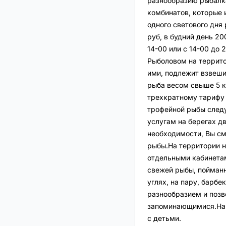
разнообразию рыбалка
комбинатов, которые 
одного светового дня 
руб, в будний день 20
14-00 или с 14-00 до 
Рыболовом на террито
ими, подлежит взвеши
рыба весом свыше 5 к
трехкратному тарифу 
трофейной рыбы след
услугам на берегах д
необходимости, Вы см
рыбы.На территории н
отдельными кабинетам
свежей рыбы, пойманно
углях, на пару, барб
разнообразием и позв
запоминающимися.На б
с детьми.