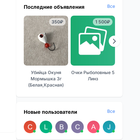
Все
Последние объявления
350₽
1 500₽
Убийца Окуня
Очки Рыболовные 5
Отличные
Мормышка 3г
Линз
Фон
(белая,красная)
Все
Новые пользователи