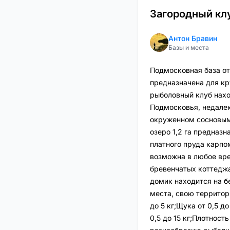
Загородный кл
Антон Бравин
Базы и места
Подмосковная база от
предназначена для кр
рыболовный клуб нахо
Подмосковья, недалек
окруженном сосновым 
озеро 1,2 га предназ
платного пруда карпо
возможна в любое вр
бревенчатых коттеджа
домик находится на б
места, свою территор
до 5 кг;Щука от 0,5 до
0,5 до 15 кг;Плотнос