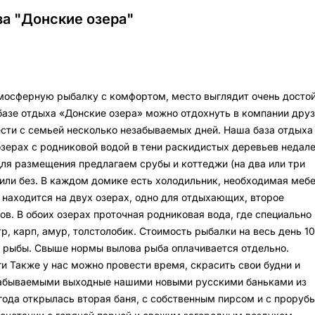
а "Донские озера"
тмосферную рыбалку с комфортом, место выглядит очень достой
базе отдыха «Донские озера» можно отдохнуть в компании друз
ести с семьей несколько незабываемых дней. Наша база отдыха
озерах с родниковой водой в тени раскидистых деревьев недал
Для размещения предлагаем срубы и коттеджи (на два или три
 или без. В каждом домике есть холодильник, необходимая меб
а находится на двух озерах, одно для отдыхающих, второе
ов. В обоих озерах проточная родниковая вода, где специально
р, карп, амур, толстолобик. Стоимость рыбалки на весь день 1
г рыбы. Свыше нормы вылова рыба оплачивается отдельно.
и Также у нас можно провести время, скрасить свои будни и
забываемыми выходные нашими новыми русскими баньками из
 года открылась вторая баня, с собственным пирсом и с проруб