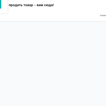
 или продать товар - вам сюда!
Спонс
NEW
NEW
Моя карта
Люди
Топ
Чарт
NEW
NEW
Барахолка
Чат
Статьи
Погода
VIP
Глубины