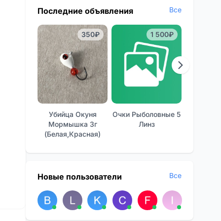
Все
Последние объявления
350₽
1 500₽
Убийца Окуня
Очки Рыболовные 5
Отличные
Мормышка 3г
Линз
Фон
(белая,красная)
Все
Новые пользователи