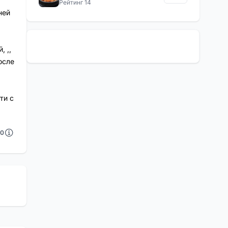
Рейтинг 14
ней
 ,,
осле
ти с
0