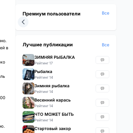
Все
Премиум пользователи
но.
Лучшие публикации
Все
ей в
ЗИМНЯЯ РЫБАЛКА
еко
Рейтинг 17
Рыбалка
ель
Рейтинг 14
Зимняя рыбалка
Рейтинг 14
000
Весенний карась
Рейтинг 14
ЧТО МОЖЕТ БЫТЬ
Рейтинг 14
ью.
Стартовый закор