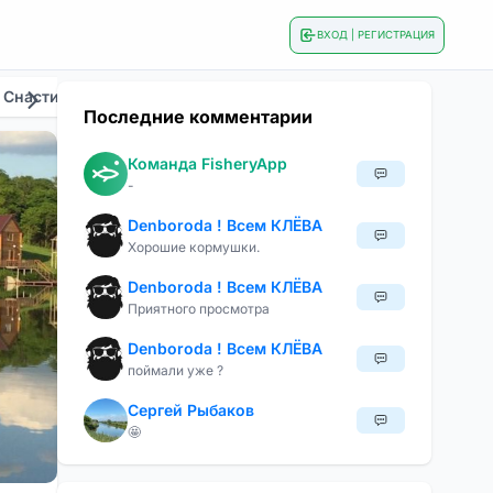
ВХОД | РЕГИСТРАЦИЯ
 Снасти
Общие
Приманки И Наживки
Сезонна
Последние комментарии
Команда FisheryApp
-
Denboroda ! Всем КЛЁВА
Хорошие кормушки.
Denboroda ! Всем КЛЁВА
Приятного просмотра
Denboroda ! Всем КЛЁВА
поймали уже ?
Сергей Рыбаков
🤩