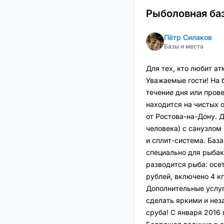
Рыболовная баз
Пётр Силаков
Базы и места
Для тех, кто любит а
Уважаемые гости! На 
течение дня или пров
находится на чистых 
от Ростова-на-Дону. 
человека) с санузлом
и сплит-система. Баз
специально для рыбак
разводится рыба: осет
рублей, включено 4 к
Дополнительные услуг
сделать яркими и не
сруба! С января 2016