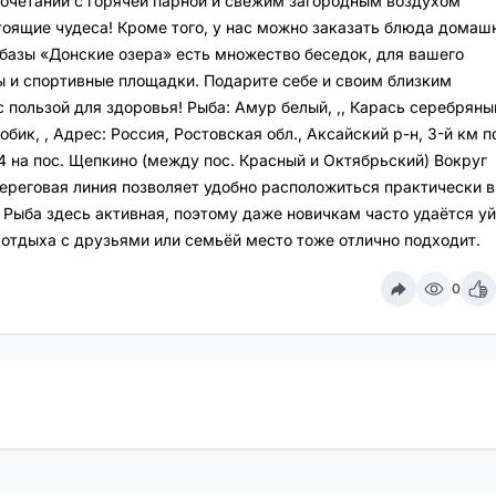
очетании с горячей парной и свежим загородным воздухом
тоящие чудеса! Кроме того, у нас можно заказать блюда домаш
 базы «Донские озера» есть множество беседок, для вашего
ы и спортивные площадки. Подарите себе и своим близким
пользой для здоровья! Рыба: Амур белый, ,, Карась серебряный,
обик, , Адрес: Россия, Ростовская обл., Аксайский р-н, 3-й км п
4 на пос. Щепкино (между пос. Красный и Октябрьский) Вокруг
береговая линия позволяет удобно расположиться практически в
 Рыба здесь активная, поэтому даже новичкам часто удаётся уй
отдыха с друзьями или семьёй место тоже отлично подходит.
0