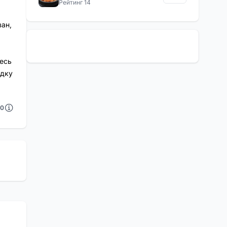
Рейтинг 14
м
зан,
есь
здку
0