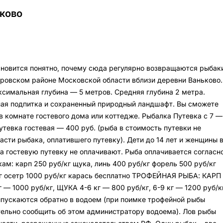
ково
ановится понятно, почему сюда регулярно возвращаются рыбаки
ровском районе Московской области вблизи деревни Ваньково.
аксимальная глубина — 5 метров. Средняя глубина 2 метра.
ная подпитка и сохраненный природный ландшафт. Вы сможете
в комнате гостевого дома или коттедже. Рыбалка Путевка с 7 —
утевка гостевая — 400 руб. (рыба в стоимость путевки не
асти рыбака, оплатившего путевку). Дети до 14 лет и женщины 
 гостевую путевку не оплачивают. Рыба оплачивается согласн
м: карп 250 руб/кг щука, линь 400 руб/кг форель 500 руб/кг
г осетр 1000 руб/кг карась бесплатно ТРОФЕЙНАЯ РЫБА: КАРП 
кг — 1000 руб/кг, ЩУКА 4-6 кг — 800 руб/кг, 6-9 кг — 1200 руб/к
пускаются обратно в водоем (при поимке трофейной рыбы
ельно сообщить об этом администратору водоема). Лов рыбы