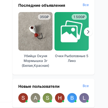
Все
Последние объявления
350₽
1 500₽
Убийца Окуня
Очки Рыболовные 5
Отличные
Мормышка 3г
Линз
Фон
(белая,красная)
Все
Новые пользователи