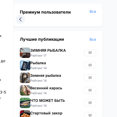
Все
Премиум пользователи
.
Лучшие публикации
Все
ЗИМНЯЯ РЫБАЛКА
Рейтинг 17
 до
Рыбалка
Рейтинг 14
в
Зимняя рыбалка
о
Рейтинг 14
Весенний карась
3-5
Рейтинг 14
г
ЧТО МОЖЕТ БЫТЬ
Рейтинг 14
Стартовый закор