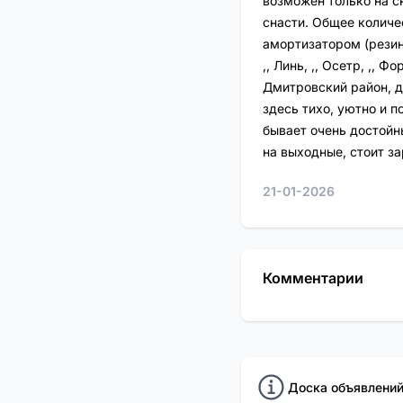
возможен только на с
снасти. Общее количе
амортизатором (резинк
,, Линь, ,, Осетр, ,, 
Дмитровский район, д
здесь тихо, уютно и 
бывает очень достойн
на выходные, стоит за
21-01-2026
Комментарии
Доска объявлений