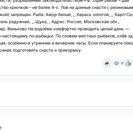
насти, разрешенные законодательством РФ. Один рыбак – две
ство крючков – не более 4-х. Лов на донные снасти с резиновы
ой) запрещен. Рыба: Амур белый, ,, Карась золотой, ,, Карп-Са
Форель радужная, ,, Щука, , Адрес: Россия, Московская обл.,
ер. Ваньково На водоёме комфортно проводить целый день —
по-настоящему по-рыбацки. По словам местных рыбаков, клёв зд
ым, особенно в утренние и вечерние часы. Если планируете пое
ранее подготовить снасти и прикормку.
0
!