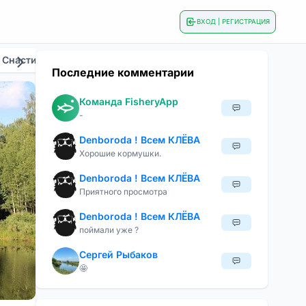
ВХОД | РЕГИСТРАЦИЯ
 Снасти
Общие
Приманки И Наживки
Сезонна
Последние комментарии
Команда FisheryApp
-
Denboroda ! Всем КЛЁВА
Хорошие кормушки.
Denboroda ! Всем КЛЁВА
Приятного просмотра
Denboroda ! Всем КЛЁВА
поймали уже ?
Сергей Рыбаков
🤩