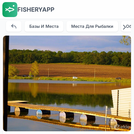
FISHERYAPP
Базы И Места
Места Для Рыбалки
Об