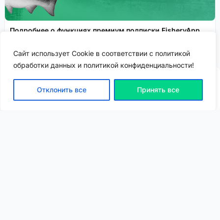
Подробнее о функциях премиум подписки FisheryApp
рассказываем здесь!
Сайт использует Cookie в соответствии с политикой
Сервисы FisheryApp
Спонсировано
обработки данных и политикой конфиденциальности!
Отклонить все
Принять все
ВХОД | РЕГИСТРАЦИЯ
NEW
NEW
Моя карта
Люди
Топ
Чарт
NEW
NEW