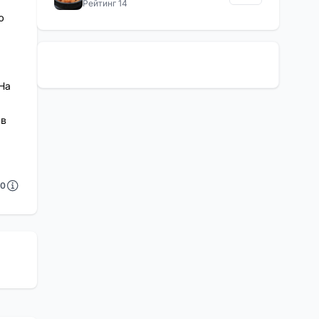
Рейтинг 14
ю
 На
 в
0