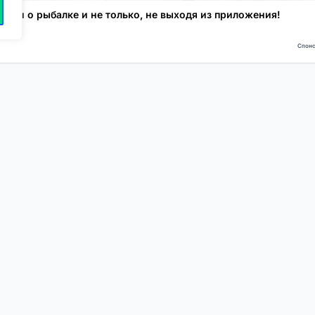
атьи о рыбалке и не только, не выходя из приложения!
Спонс
NEW
NEW
Моя карта
Люди
Топ
Чарт
NEW
NEW
Барахолка
Чат
Статьи
Погода
VIP
Глубины