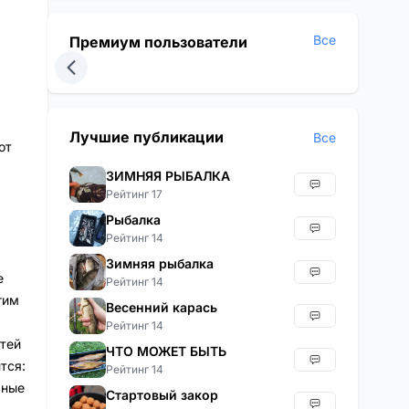
Все
Премиум пользователи
Лучшие публикации
Все
от
ЗИМНЯЯ РЫБАЛКА
Рейтинг 17
Рыбалка
Рейтинг 14
Зимняя рыбалка
е
Рейтинг 14
гим
Весенний карась
Рейтинг 14
тей
ЧТО МОЖЕТ БЫТЬ
тся:
Рейтинг 14
ьные
Стартовый закор