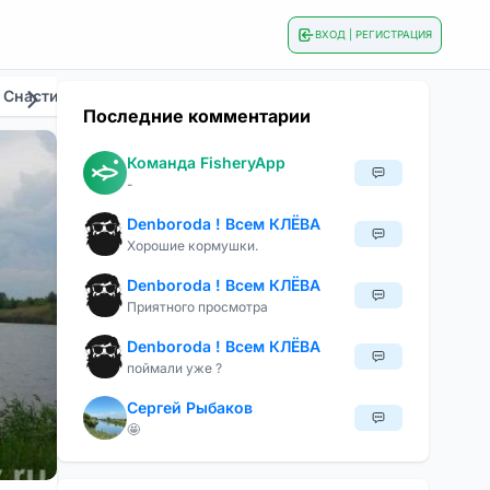
ВХОД | РЕГИСТРАЦИЯ
 Снасти
Общие
Приманки И Наживки
Сезонна
Последние комментарии
Команда FisheryApp
-
Denboroda ! Всем КЛЁВА
Хорошие кормушки.
Denboroda ! Всем КЛЁВА
Приятного просмотра
Denboroda ! Всем КЛЁВА
поймали уже ?
Сергей Рыбаков
🤩