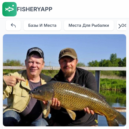
FISHERYAPP
Базы И Места
Места Для Рыбалки
Об