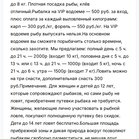
до 8 кг. Плотная посадка рыбы, клёв
отличный.Рыбалка на VIP водоеме — 500 руб. за вход,
плюс оплата за каждый выловленный килограмм:
карп — 300 руб./кг, форель — 550 руб./кг. На VIP
водоеме рыбу выпускать нельзя.На основном
водоеме вы сможете порыбачить столько времени,
сколько захотите. Мы предлагаем: полный день с 5 ч.
до 21 ч. — 2000р (входит 10 кг), половина дня с 5 ч. до
13 ч. или с 13 ч. до 21 ч. — 1000р (входит 5 кг), ночь с
21 ч. до 6 ч. утра — 1500р (входит 7 кг).Ловить можно
на три снасти, дополнительная снасть 300
руб.Примечание. Для женщин и детей до 12 лет,
которые сопровождают рыбаков, но сами рыбу не
ловят, приобретение путевки рыбака не требуется.
Женщины, желающие лично участвовать в рыбной
ловле, покупают полноценную путевку без скидок.
Дети до 14 лет ловят бесплатно.Большая площадь
прибрежной зоны и дикая природа вокруг позволяют
рыбакам свободно разместиться, не мешая друг