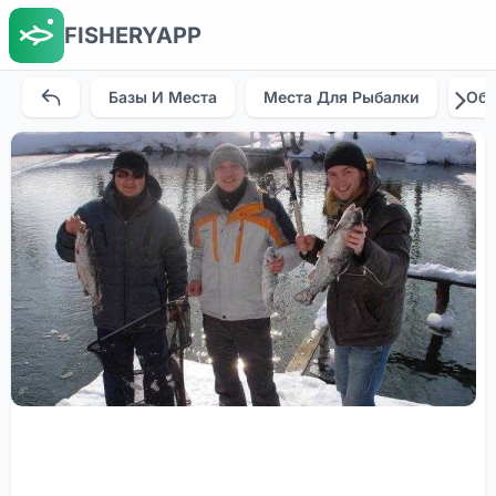
FISHERYAPP
Базы И Места
Места Для Рыбалки
Об