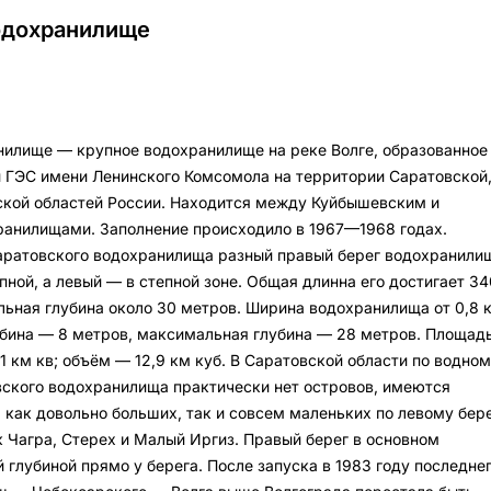
одохранилище
илище — крупное водохранилище на реке Волге, образованное
 ГЭС имени Ленинского Комсомола на территории Саратовской
ской областей России. Находится между Куйбышевским и
ранилищами. Заполнение происходило в 1967—1968 годах.
аратовского водохранилища разный правый берег водохранили
ной, а левый — в степной зоне. Общая длинна его достигает 34
ьная глубина около 30 метров. Ширина водохранилища от 0,8 
лубина — 8 метров, максимальная глубина — 28 метров. Площад
 км кв; объём — 12,9 км куб. В Саратовской области по водном
ского водохранилища практически нет островов, имеются
 как довольно больших, так и совсем маленьких по левому бер
к Чагра, Стерех и Малый Иргиз. Правый берег в основном
 глубиной прямо у берега. После запуска в 1983 году последне