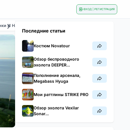
ВХОД | РЕГИСТРАЦИЯ
нки И Наживки
Сезонная Рыбалка
Тактика И Техник
Последние статьи
Костюм Novatour
Обзор беспроводного
эхолота DEEPER...
Пополнение арсенала,
Megabass Hyuga
Мои раттлины STRIKE PRO
Обзор эхолота Vexilar
Sonar...