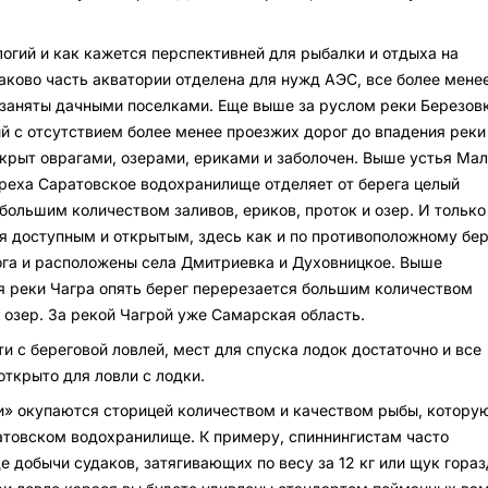
логий и как кажется перспективней для рыбалки и отдыха на
аково часть акватории отделена для нужд АЭС, все более мене
 заняты дачными поселками. Еще выше за руслом реки Березов
й с отсутствием более менее проезжих дорог до впадения реки
крыт оврагами, озерами, ериками и заболочен. Выше устья Мал
ереха Саратовское водохранилище отделяет от берега целый
большим количеством заливов, ериков, проток и озер. И только
я доступным и открытым, здесь как и по противоположному бер
ога и расположены села Дмитриевка и Духовницкое. Выше
я реки Чагра опять берег перерезается большим количеством
и озер. За рекой Чагрой уже Самарская область.
и с береговой ловлей, мест для спуска лодок достаточно и все
открыто для ловли с лодки.
ти» окупаются сторицей количеством и качеством рыбы, котору
товском водохранилище. К примеру, спиннингистам часто
е добычи судаков, затягивающих по весу за 12 кг или щук гораз