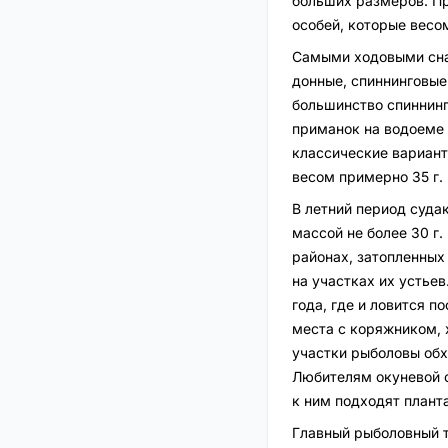
больших размеров. Пр
особей, которые весо
Самыми ходовыми сна
донные, спиннинговые
большинство спиннинг
приманок на водоеме 
классические вариант
весом примерно 35 г.
В летний период суда
массой не более 30 г
районах, затопленных
на участках их устьев
года, где и ловится п
места с коряжником, х
участки рыболовы обхо
Любителям окуневой о
к ним подходят плант
Главный рыболовный т