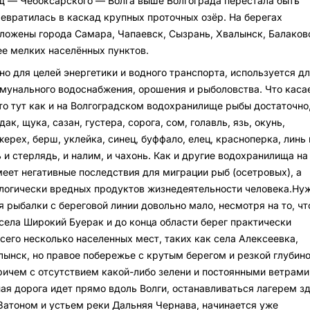
щ — Чебоксарского — Волга выше Волгограда перестала быть
ревратилась в каскад крупных проточных озёр. На берегах
ожены города Самара, Чапаевск, Сызрань, Хвалынск, Балаково
е мелких населённых пунктов.
о для целей энергетики и водного транспорта, используется дл
унального водоснабжения, орошения и рыболовства. Что каса
то тут как и на Волгоградском водохранилище рыбы достаточно
ак, щука, сазан, густера, сорога, сом, голавль, язь, окунь,
жерех, берш, уклейка, синец, буффало, елец, красноперка, линь 
 и стерлядь, и налим, и чахонь. Как и другие водохранилища на
меет негативные последствия для миграции рыб (осетровых), а
логически вредных продуктов жизнедеятельности человека.Ну
я рыбалки с береговой линии довольно мало, несмотря на то, чт
села Широкий Буерак и до конца области берег практически
сего несколько населенных мест, таких как села Алексеевка,
лынск, но правое побережье с крутым берегом и резкой глубин
ричем с отсутствием какой-либо зелени и постоянными ветрами
ая дорога идет прямо вдоль Волги, останавливаться лагерем з
Затоном и устьем реки Дальняя Чернава, начинается уже