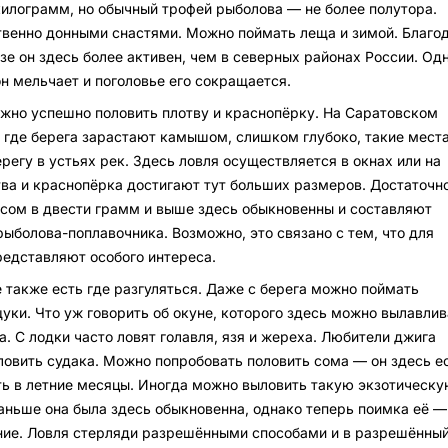
килограмм, но обычный трофей рыболова — не более полутора.
венно донными снастями. Можно поймать леща и зимой. Благо
зе он здесь более активен, чем в северных районах России. Од
н мельчает и поголовье его сокращается.
жно успешно половить плотву и краснопёрку. На Саратовском
где берега зарастают камышом, слишком глубоко, такие мест
регу в устьях рек. Здесь ловля осуществляется в окнах или на
ва и краснопёрка достигают тут больших размеров. Достаточн
весом в двести грамм и выше здесь обыкновенны и составляют
рыболова-поплавочника. Возможно, это связано с тем, что для
редставляют особого интереса.
е также есть где разгуляться. Даже с берега можно поймать
уки. Что уж говорить об окуне, которого здесь можно вылавлив
а. С лодки часто ловят голавля, язя и жереха. Любители джига
ловить судака. Можно попробовать половить сома — он здесь е
ть в летние месяцы. Иногда можно выловить такую экзотическу
Раньше она была здесь обыкновенна, однако теперь поимка её —
ние. Ловля стерляди разрешёнными способами и в разрешённы