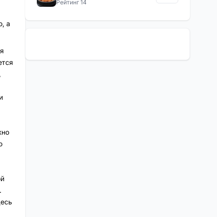
Рейтинг 14
, а
я
ется
,
и
жно
о
ой
.
десь