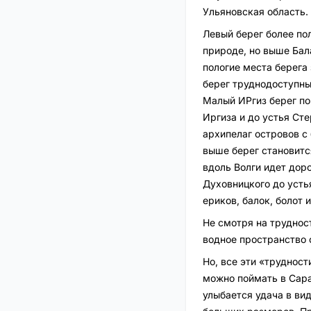
Ульяновская область.
Левый берег более по
природе, но выше Бал
пологие места берега
берег труднодоступны
Малый ИРгиз берег по
Иргиза и до устья Ст
архипелаг островов с 
выше берег становитс
вдоль Волги идет дор
Духовницкого до усть
ериков, балок, болот 
Не смотря на трудност
водное пространство 
Но, все эти «труднос
можно поймать в Сара
улыбается удача в вид