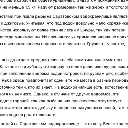
и ловле карася вы будете удивлены стандартом пойманных ва
м не меньше 1,5 кг. Радуют размерами так же жерех и толстоло
стями при ловле рыбы на Саратовском водохранилище являют
 и джиговые. Учитывая, что под водой довольно мало коряжника
истов используют более тонкие лески и шнуры, так как потери
всегда минимальны. Из спиннинговых приманок идеально подх
ы с использованием поролонок и силикона. Грузило – ушастое,
к иногда отдает предпочтение колебалкам типа «кастмастер»
. Клыкастого и зубастую хищницу на водохранилище лучше искат
 при заполнении водоема водой островов, по руслам рек, особе
. Рыба здесь предпочитает одни и те же места в разные период
остоянно теми, кто их знает. На водохранилище есть, естественн
отя их немного. Однако, в отличие от других водоемов, эти
дят стороной, так как рыба на них практически отсутствует.
хоты стоит искать добычу в пределах ракушечных полей, там, 
ации водной растительности.
рофей на Саратовском водохранилище — это лещ. Вес его здес