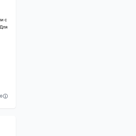
ли с
 Для
0