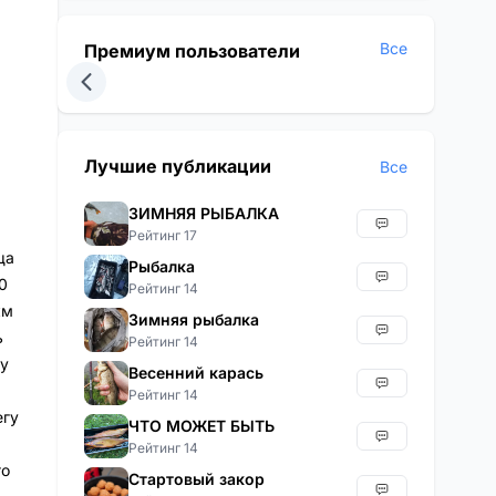
Все
Премиум пользователи
Лучшие публикации
Все
,
ЗИМНЯЯ РЫБАЛКА
Рейтинг 17
ща
Рыбалка
0
Рейтинг 14
км
Зимняя рыбалка
ь
Рейтинг 14
у
Весенний карась
Рейтинг 14
егу
ЧТО МОЖЕТ БЫТЬ
Рейтинг 14
го
Стартовый закор