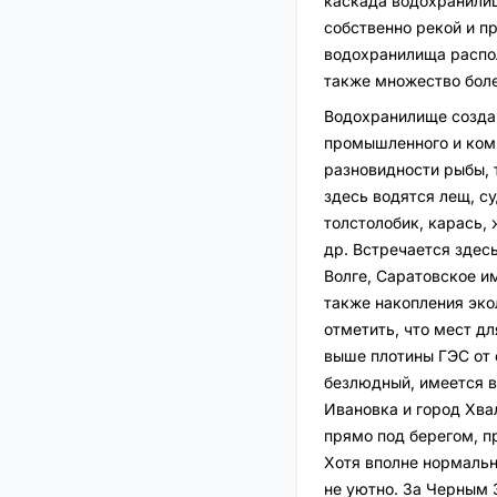
каскада водохранили
собственно рекой и п
водохранилища распол
также множество боле
Водохранилище создан
промышленного и комм
разновидности рыбы, 
здесь водятся лещ, суд
толстолобик, карась, 
др. Встречается здесь
Волге, Саратовское и
также накопления эко
отметить, что мест дл
выше плотины ГЭС от 
безлюдный, имеется в
Ивановка и город Хва
прямо под берегом, п
Хотя вполне нормальн
не уютно. За Черным 