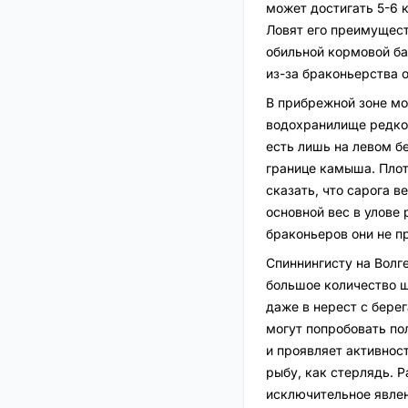
может достигать 5-6 
Ловят его преимущест
обильной кормовой ба
из-за браконьерства о
В прибрежной зоне мо
водохранилище редко 
есть лишь на левом бе
границе камыша. Плот
сказать, что сарога 
основной вес в улове 
браконьеров они не п
Спиннингисту на Волг
большое количество щ
даже в нерест с берег
могут попробовать по
и проявляет активнос
рыбу, как стерлядь. 
исключительное явле