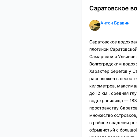
Саратовское в
Антон Бравин
Саратовское водохран
плотиной Саратовской
Самарской и Ульянов
Волгоградским водох
Характер берегов у С
расположен в лесостеп
километров, максимал
до 12 км., средняя г
водохранилища — 1831
пространству Саратов
множество островков,
в районе впадения ре
обрывистый с большой