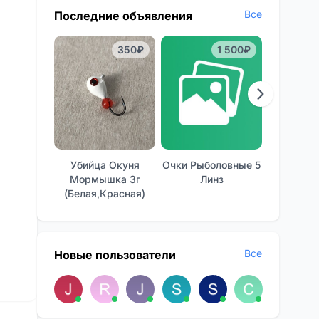
Все
Последние объявления
350₽
1 500₽
Убийца Окуня
Очки Рыболовные 5
Отличные
Мормышка 3г
Линз
Фон
(белая,красная)
Все
Новые пользователи