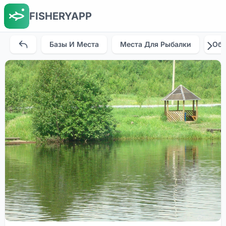
FISHERYAPP
Базы И Места
Места Для Рыбалки
Об