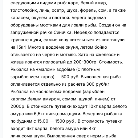
следующими видами рыб: карп, белый амур,
толстолобик, линь, осетр, щука, форель, сом, а также
карасем, окунем и плотвой. Берега водоема
оборудованы мостками для ловли рыбы. Создан он на
запруженной речке Синичка. Нередко попадаются
крупные щуки, самые «внушительные» из них тянули
на 15кг! Много в водоёме окуня, летом бойко
отзывается на червя и мотыля. Зато на «железо» и
живца ловится полосатый до 200-300гр. Стоимость.
Рыбалка на «малом» водоёме (с плотным
зарыблением карпа) — 500 руб. Выловленная рыба
оплачивается отдельно из расчета 300 руб/кг.
Рыбалка на «основном» водоеме (зарыблен
карпом,белым амуром, сомом, щукой, линем) от
2000р. В стоимость путевки входит 10кг карпа,белого
амура или 6,5кг линя,сома,щуки. Вечерняя рыбалка
по будням с 15.00 — 1500 руб . В стоимость путевки
входит 6кг карпа, белого амура или 4кг
линя,сома,щуки. Выловленная сверх нормы рыба