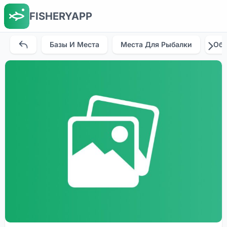
FISHERYAPP
Базы И Места
Места Для Рыбалки
Об