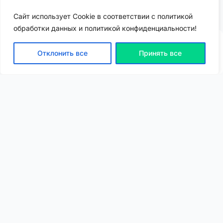
Если вам нужно купить или продать товар - вам сюда!
Сайт использует Cookie в соответствии с политикой
Раздел объявлений
Спонсировано
обработки данных и политикой конфиденциальности!
Отклонить все
Принять все
ВХОД | РЕГИСТРАЦИЯ
NEW
NEW
Моя карта
Люди
Топ
Чарт
NEW
NEW
Барахолка
Чат
Статьи
Погода
VIP