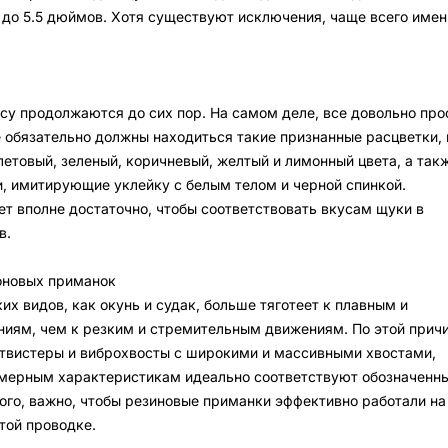
 до 5.5 дюймов. Хотя существуют исключения, чаще всего имен
су продолжаются до сих пор. На самом деле, все довольно про
 обязательно должны находиться такие признанные расцветки, 
етовый, зеленый, коричневый, желтый и лимонный цвета, а так
, имитирующие уклейку с белым телом и черной спинкой.
ет вполне достаточно, чтобы соответствовать вкусам щуки в
в.
оновых приманок
ких видов, как окунь и судак, больше тяготеет к плавным и
иям, чем к резким и стремительным движениям. По этой прич
 твистеры и виброхвосты с широкими и массивными хвостами,
змерным характеристикам идеально соответствуют обозначенн
ого, важно, чтобы резиновые приманки эффективно работали на
той проводке.