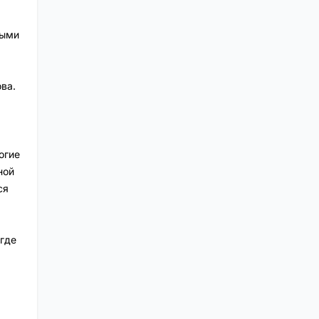
ными
ва.
огие
ной
ся
где