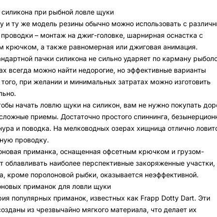
силикона при рыбной ловле щуки
у и ту же модель резины обычно можно использовать с различ
 проводки – монтаж на джиг-головке, шарнирная оснастка с
м крючком, а также равномерная или джиговая анимация.
андартной пачки силикона не сильно ударяет по карману рыболо
нах всегда можно найти недорогие, но эффективные варианты
 того, при желании и минимальных затратах можно изготовить
льно.
тобы начать ловлю щуки на силикон, вам не нужно покупать дор
 сложные приемы. Достаточно простого спиннинга, безынерцион
нура и поводка. На мелководных озерах хищница отлично ловит
ную проводку.
оновая приманка, оснащенная офсетным крючком и грузом-
т облавливать наиболее перспективные закоряженные участки, 
а, кроме поролоновой рыбки, оказывается неэффективной.
оновых приманок для ловли щуки
ия популярных приманок, известных как Frapp Dotty Dart. Эти
озданы из чрезвычайно мягкого материала, что делает их