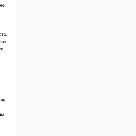
но
сто.
как
же
ине
ым