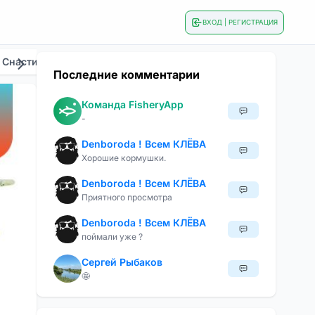
ВХОД | РЕГИСТРАЦИЯ
 Снасти
Общие
Приманки И Наживки
Сезонна
Последние комментарии
Команда FisheryApp
-
Denboroda ! Всем КЛЁВА
Хорошие кормушки.
Denboroda ! Всем КЛЁВА
Приятного просмотра
Denboroda ! Всем КЛЁВА
поймали уже ?
Сергей Рыбаков
🤩