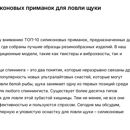
иконовых приманок для ловли щуки
 вниманию ТОП-10 силиконовых приманок, предназначенных д
 где собраны лучшие образцы резинообразных изделий. В наш
диционные модели, такие как твистеры и виброхвосты, так и
и спиннинга – это два понятия, которые неразрывно связаны др
популярность новых ультралайтовых снастей, которые могут
овли белой рыбы, щука занимает одну из первых позиций среди
ля любого спиннингиста. Существует более десятка типов
 для ловли этой зубастой хищницы. Тем не менее, не все они
ективностью и пользуются спросом. Сегодня мы обсудим,
лярную и уловистую оснастку для ловли щуки – силиконовые