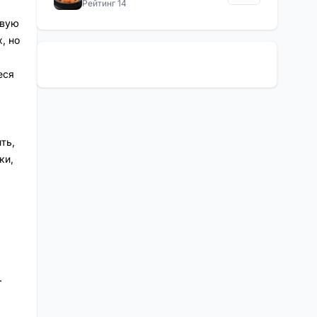
Рейтинг 14
рвую
, но
еся
ть,
ки,
.