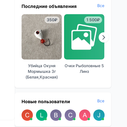
Все
Последние объявления
350₽
1 500₽
Убийца Окуня
Очки Рыболовные 5
Отличные
Мормышка 3г
Линз
Фон
(белая,красная)
Все
Новые пользователи