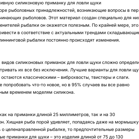
тивную силиконовую приманку для ловли щуки
боре рыболовных принадлежностей, возникающие вопросы в пе
чинающих рыболовов. Этот материал создан специально для них
ценителей рыбалки он окажется полезным. По крайней мере, это
ривести в соответствие с актуальными трендами складывающи
спиннинговой рыбалки постоянно происходят изменения.
 видов силиконовых приманок для ловли щуки сложно определи
тривать их все без исключения. Лучшие варианты для ловли щу
, остаются классическими – виброхвосты, твистеры и слаги.
 попробовать что-то новое, но в 95% случаев вы все равно
нным временем моделям силикона.
ак на приманки длиной 25 миллиметров, так и на 30
н. Хищная рыба порой удивляет, попадаясь даже на мормышку
ь о целенаправленной рыбалке, то предпочтительные размеры
е приманки для щуки – это изделия длиной от 75 до 130