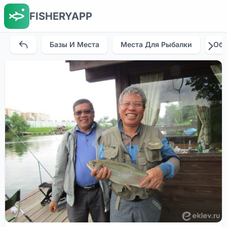
FISHERYAPP
Базы И Места
Места Для Рыбалки
Об