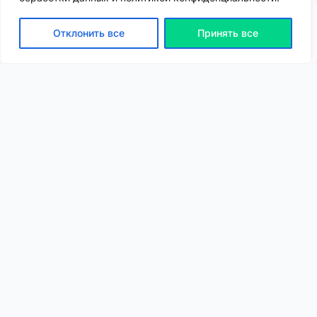
Отклонить все
Принять все
ВХОД | РЕГИСТРАЦИЯ
NEW
NEW
Моя карта
Люди
Топ
Чарт
NEW
NEW
Барахолка
Чат
Статьи
Погода
VIP
Глубины