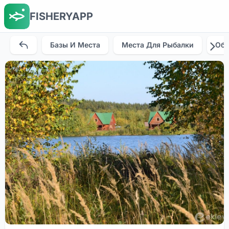
FISHERYAPP
Базы И Места
Места Для Рыбалки
Об