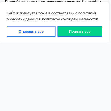
Подробнее о функциях премиум подписки FisheryApp
рассказываем здесь!
Сайт использует Cookie в соответствии с политикой
Сервисы FisheryApp
Спонсировано
обработки данных и политикой конфиденциальности!
Отклонить все
Принять все
ВХОД | РЕГИСТРАЦИЯ
NEW
NEW
Моя карта
Люди
Топ
Чарт
NEW
NEW
Барахолка
Чат
Статьи
Погода