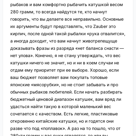
рыбаков и вам комфортно рыбачить катушкой весом
280 грамм, то всегда найдутся те, кто начнут
говорить, что вы делаете все неправильно. Основные
их аргументы будут представлять, что Zauber это
кирпич, после одной такой рыбалки «рука отвалится»,
а иногда доходит, что вам начнут животрепещуще
доказывать фразы из разряда «нет баланса снасти —
нет улова». Конечно, я не стану утверждать, что вес
катушки ничего не значит, но и ни в коем случаи не
отдам ему приоритет при ее выборе. Хорошо, если
ваш бюджет позволяет вам покупать топовые
японские «мясорубки», но не стоит забывать и про
обычных рыбаков любителей. Если начать разбирать
бюджетный ценовой диапазон катушек, вам вряд ли
удасться найти такую в которой маленький вес
сочетается с качеством. Есть легкие, пластиковые
откровенно китайские катушки, но и годятся они
разве что под «поплавок». А раз на то пошло, что от
280-ти грамм у вас руки отвалятся, то или вы