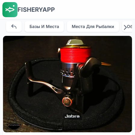
FISHERYAPP
Базы И Места
Места Для Рыбалки
Об