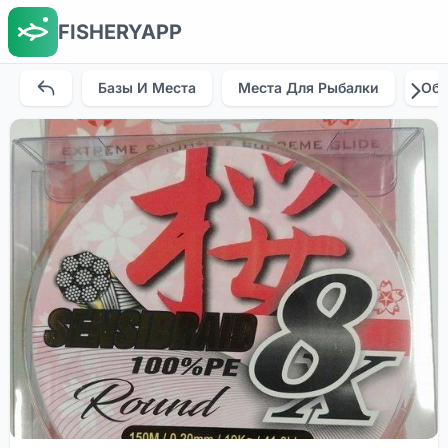
FISHERYAPP
Базы И Места
Места Для Рыбалки
Об