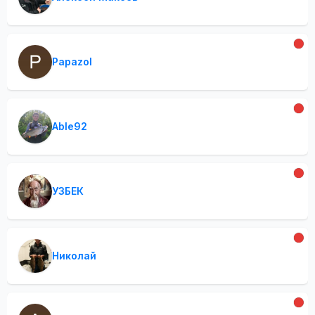
Papazol
Able92
УЗБЕК
Николай