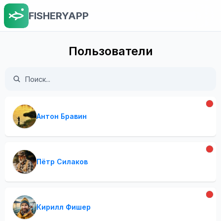
FISHERYAPP
Пользователи
Антон Бравин
Пётр Силаков
Кирилл Фишер