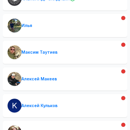
Илья
Максим Таутиев
Алексей Макеев
Алексей Кульков