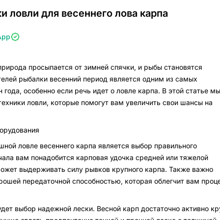
и ловли для весеннего лова карпа
App
 природа просыпается от зимней спячки, и рыбы становятся
елей рыбалки весенний период является одним из самых
года, особенно если речь идет о ловле карпа. В этой статье м
ехники ловли, которые помогут вам увеличить свои шансы на
борудования
ной ловле весеннего карпа является выбор правильного
чала вам понадобится карповая удочка средней или тяжелой
может выдерживать силу рывков крупного карпа. Также важно
рошей передаточной способностью, которая облегчит вам проц
ет выбор надежной лески. Весной карп достаточно активно кр