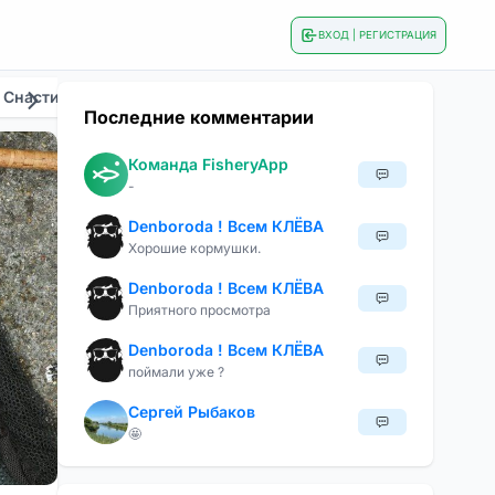
ВХОД | РЕГИСТРАЦИЯ
 Снасти
Общие
Приманки И Наживки
Сезонна
Последние комментарии
Команда FisheryApp
-
Denboroda ! Всем КЛЁВА
Хорошие кормушки.
Denboroda ! Всем КЛЁВА
Приятного просмотра
Denboroda ! Всем КЛЁВА
поймали уже ?
Сергей Рыбаков
🤩