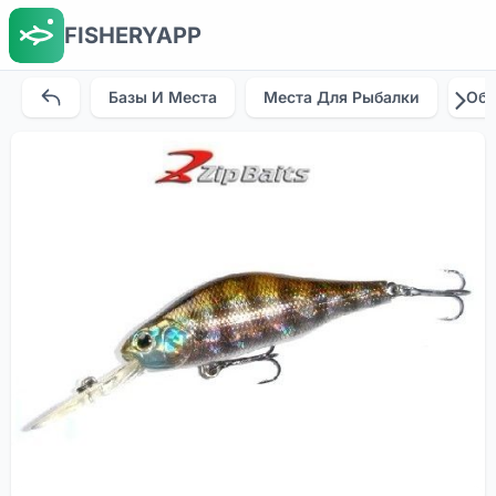
FISHERYAPP
Базы И Места
Места Для Рыбалки
Об