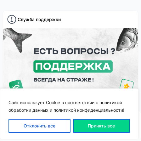
Служба поддержки
Сайт использует Cookie в соответствии с политикой
обработки данных и политикой конфиденциальности!
Если у вас появились трудности или вопросы - задайте
их в службу поддержки!
Отклонить все
Принять все
ВХОД | РЕГИСТРАЦИЯ
Сервисы FisheryApp
Спонсировано