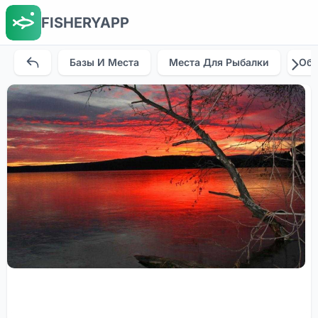
FISHERYAPP
Базы И Места
Места Для Рыбалки
Об