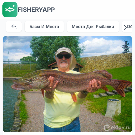
FISHERYAPP
Базы И Места
Места Для Рыбалки
Об