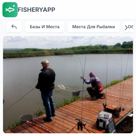
FISHERYAPP
Базы И Места
Места Для Рыбалки
Об