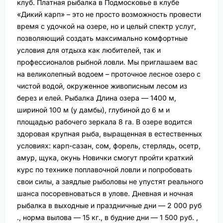
клуб. Платная рыбалка в Подмосковье в клубе
«Дикий карп» – это не просто возможность провести
время с удочкой на озере, но и целый спектр услуг,
позволяющий создать максимально комфортные
условия для отдыха как любителей, так и
профессионалов рыбной ловли. Мы приглашаем вас
на великолепный водоем – проточное лесное озеро с
чистой водой, окруженное живописным лесом из
берез и елей. Рыбалка Длина озера — 1400 м,
шириной 100 м (у дамбы), глубиной до 6 м и
площадью рабочего зеркала 8 га. В озере водится
здоровая крупная рыба, выращенная в естественных
условиях: карп-сазан, сом, форель, стерлядь, осетр,
амур, щука, окунь Новички смогут пройти краткий
курс по технике поплавочной ловли и попробовать
свои силы, а заядлые рыболовы не упустят реального
шанса посоревноваться в улове. Дневная и ночная
рыбалка в выходные и праздничные дни — 2 000 руб
., норма вылова — 15 кг., в будние дни — 1 500 руб. ,