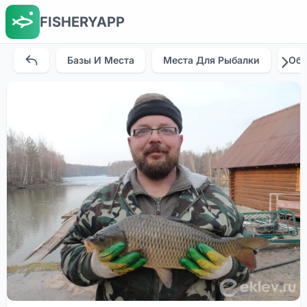
FISHERYAPP
Базы И Места
Места Для Рыбалки
Об