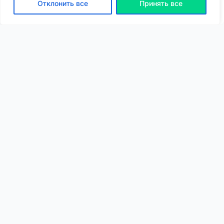
Отклонить все
Принять все
ВХОД | РЕГИСТРАЦИЯ
NEW
NEW
Моя карта
Люди
Топ
Чарт
NEW
NEW
Барахолка
Чат
Статьи
Погода
VIP
Глубины