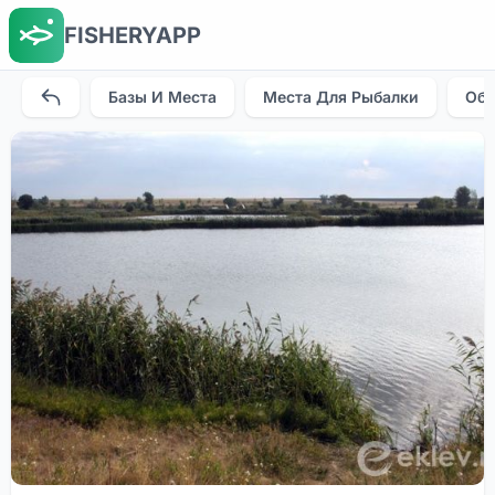
FISHERYAPP
Базы И Места
Места Для Рыбалки
Об