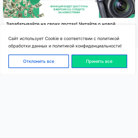
Зарабатывайте на своих постах! Читайте о новой
функции монетизации контента!
Сайт использует Cookie в соответствии с политикой
.
Спонсировано
обработки данных и политикой конфиденциальности!
Отклонить все
Принять все
ВХОД | РЕГИСТРАЦИЯ
NEW
NEW
Моя карта
Люди
Топ
Чарт
NEW
NEW