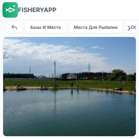
FISHERYAPP
Базы И Места
Места Для Рыбалки
Об