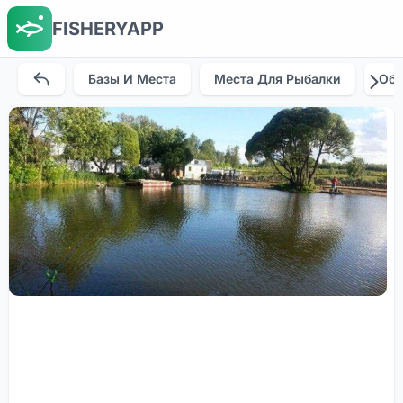
FISHERYAPP
Базы И Места
Места Для Рыбалки
Об