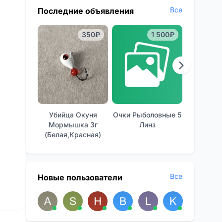
Все
Последние объявления
350₽
1 500₽
Убийца Окуня
Очки Рыболовные 5
Отличные
Мормышка 3г
Линз
Фон
(белая,красная)
Все
Новые пользователи