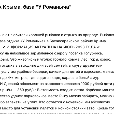
х Крыма, база "У Романыча"
знают любители хорошей рыбалки и отдыха на природе. Рыбалк
азе отдыха «У Романыча» в Бахчисарайском районе Крыма.
аня. ✔ ИНФОРМАЦИЯ АКТУАЛЬНА НА ИЮЛЬ 2023 ГОДА ✔
у на небольшое зарыбленное озеро у поселка Голубинка,
рым. Это живописный уголок горного Крыма, лес, горы, озеро.
 отдыха в выходные дни всей семьей, в кругу друзей или
 услугам удобные беседки, качели для детей и взрослых, манга
 до 4-х метров, где водится карп, карась и белый амур.
невной абонемент на взрослого человека 1000 рублей дети 
ор рыбы — 350 руб/кг В стоимость входит: сетка-барбекю манга
ество удочек парковочное место Рыбу можно забирать, можно 
ибо запекать на углях. Кто остается с ночевкой, мы абсолютно
место для установки палаток и ночной стоянки авто. Кроме тог