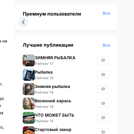
Все
Премиум пользователи
а на
Лучшие публикации
Все
ЗИМНЯЯ РЫБАЛКА
Рейтинг 17
Рыбалка
Рейтинг 14
л.
Зимняя рыбалка
Рейтинг 14
до
Весенний карась
л
Рейтинг 14
на
ЧТО МОЖЕТ БЫТЬ
Рейтинг 14
о,
Стартовый закор