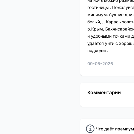
на ночь можно размес
гостиницы . Пожалуйс
минимум: будние дни з
белый, ,, Карась золот
р.Крым, Бахчисарайск
и удобными точками д
удаётся уйти с хорош
подходит.
09-05-2026
Комментарии
Что даёт премиум