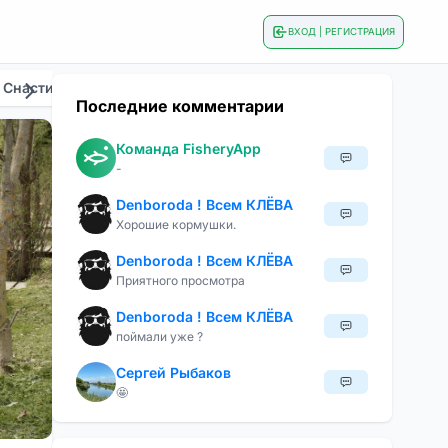
ВХОД | РЕГИСТРАЦИЯ
 Снасти
Общие
Приманки И Наживки
Сезонна
Последние комментарии
Команда FisheryApp
-
Denboroda ! Всем КЛЁВА
Хорошие кормушки.
Denboroda ! Всем КЛЁВА
Приятного просмотра
Denboroda ! Всем КЛЁВА
поймали уже ?
Сергей Рыбаков
🤩