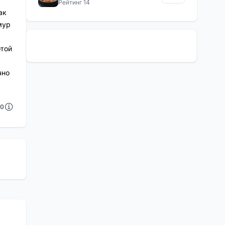
Рейтинг 14
ак
мур
отой
чно
0