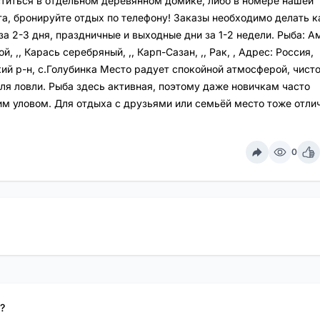
титься в отдельном деревянном домике, либо в номере нашей
та, бронируйте отдых по телефону! Заказы необходимо делать к
а 2-3 дня, праздничные и выходные дни за 1-2 недели. Рыба: А
ой, ,, Карась серебряный, ,, Карп-Сазан, ,, Рак, , Адрес: Россия,
ий р-н, с.Голубинка Место радует спокойной атмосферой, чист
ля ловли. Рыба здесь активная, поэтому даже новичкам часто
им уловом. Для отдыха с друзьями или семьёй место тоже отли
0
?