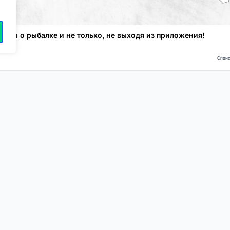
атьи о рыбалке и не только, не выходя из приложения!
Спонс
NEW
NEW
Моя карта
Люди
Топ
Чарт
NEW
NEW
Барахолка
Чат
Статьи
Погода
VIP