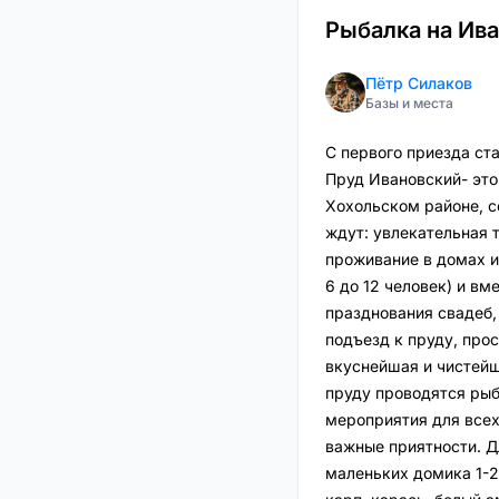
Рыбалка на Ив
Пётр Силаков
Базы и места
С первого приезда ст
Пруд Ивановский- это
Хохольском районе, с
ждут: увлекательная 
проживание в домах и
6 до 12 человек) и в
празднования свадеб,
подъезд к пруду, про
вкуснейшая и чистейш
пруду проводятся рыб
мероприятия для всех
важные приятности. Дл
маленьких домика 1-2