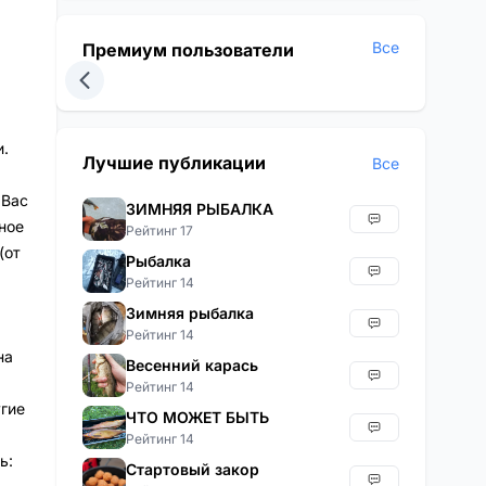
Все
Премиум пользователи
.
Лучшие публикации
Все
 Вас
ЗИМНЯЯ РЫБАЛКА
ное
Рейтинг 17
(от
Рыбалка
Рейтинг 14
Зимняя рыбалка
Рейтинг 14
на
Весенний карась
Рейтинг 14
угие
ЧТО МОЖЕТ БЫТЬ
Рейтинг 14
ь:
Стартовый закор