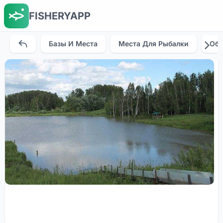
FISHERYAPP
Базы И Места
Места Для Рыбалки
Об