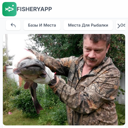
FISHERYAPP
Базы И Места
Места Для Рыбалки
Об