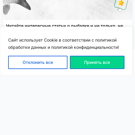
Читайте интересные статьи о рыбалке и не только, не
выходя из приложения!
Сайт использует Cookie в соответствии с политикой
Сервисы FisheryApp
Спонсировано
обработки данных и политикой конфиденциальности!
Отклонить все
Принять все
ВХОД | РЕГИСТРАЦИЯ
NEW
NEW
Моя карта
Люди
Топ
Чарт
NEW
NEW