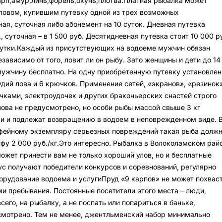
рп,амур,линь,форель,окунь,плотва.Платная рыбалка может
ловом, купившим путевку одной из трех возможных
ая, суточная либо абонемент на 10 суток. Дневная путевка
, суточная – в 1 500 руб. Десятидневная путевка стоит 10 000 ру
а сутки.Каждый из присутствующих на водоеме мужчин обязан
зависимо от того, ловит ли он рыбу. Зато женщины и дети до 14
ужчину бесплатно. На одну приобретенную путевку установлен
удий лова и 6 крючков. Применение сетей, «экранов», «резинок
ами, электроудочек и других браконьерских снастей строго
ва не предусмотрено, но особи рыбы массой свыше 3 кг
и и подлежат возвращению в водоем в неповрежденном виде. 
офейному экземпляру серьезных повреждений такая рыба долж
ифу 2 000 руб./кг.Это интересно. Рыбалка в Волоколамском рай
может принести вам не только хороший улов, но и бесплатные
ус получают победители конкурсов и соревнований, регулярно
рудование водоема и услугиПруд «9 карпов» не может похвас
 пребывания. Постоянные посетители этого места – люди,
его, на рыбалку, а не поспать или попариться в баньке,
смотрено. Тем не менее, джентльменский набор минимально