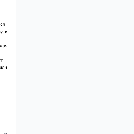
тся
нуть
зжая
ут
или