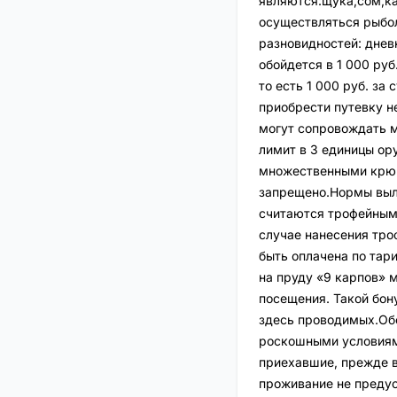
являются:щука,сом,ка
осуществляться рыбо
разновидностей: дневн
обойдется в 1 000 руб.
то есть 1 000 руб. з
приобрести путевку не
могут сопровождать м
лимит в 3 единицы ор
множественными крючк
запрещено.Нормы выло
считаются трофейным
случае нанесения тр
быть оплачена по тар
на пруду «9 карпов» 
посещения. Такой бон
здесь проводимых.Обо
роскошными условиями
приехавшие, прежде вс
проживание не преду