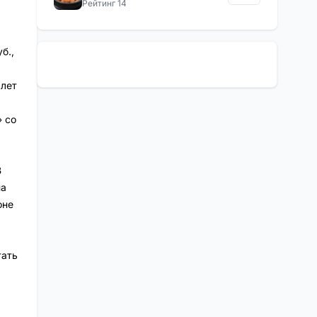
Рейтинг 14
б.,
 лет
» со
В
на
оне
тать