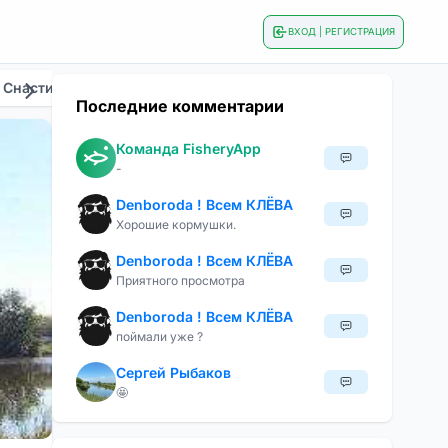
ВХОД | РЕГИСТРАЦИЯ
 Снасти
Общие
Приманки И Наживки
Сезонна
Последние комментарии
Команда FisheryApp
-
Denboroda ! Всем КЛЁВА
Хорошие кормушки.
Denboroda ! Всем КЛЁВА
Приятного просмотра
Denboroda ! Всем КЛЁВА
поймали уже ?
Сергей Рыбаков
🤩