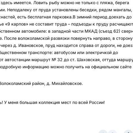
здесь имеется. Ловить рыбу можно не только с пляжа, берега
и. Неподалеку от пруда установлены беседки, рядом мангалы,
снастей, есть бесплатная парковка.В зимний период доехать до
е «9 карпов» не составит труда – подъезды к пруду расчищаю
бственном автомобиле: в западной части МКАД (съезд 62) свер
. После волоколамской развязки повернуть направо, в сторону
через д. Ивановское, пруд находится справа от дороги, не дое
бщественном транспорте: автобусом или электричкой до
от автостанции маршрут № 32 до ст. Шаховская, оттуда маршр
 подробную информацию можно получить на официальном сайте 
Волоколамский район, д. Михайловское.
! У меня большая коллекция мест по всей России!