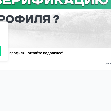
ацию профиля - читайте подробнее!
Спонс
NEW
NEW
Моя карта
Люди
Топ
Чарт