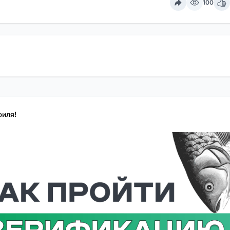
100
иля!