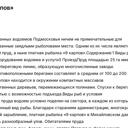
рпов»
ленных водоемов Подмосковья ничем не примечательные для
ванные заядлыми рыболовами места. Одним из их числа являет
пруд, а ныне платная рыбалка «9 карпов».Содержание:1 Виды 
орудование водоема и услуги3 ПроездПруд площадью 25 га им
 береговую линию, образующую многочисленные заводи.
тивоположными берегами составляет в среднем от 100 до 200
рпов» находится в окружении компактных массивов
твенных деревьев, перемежающихся полянами. Спуски к берег
тью с возможностью подъезда.Виды рыб и условия
пруда водоем условно поделен на сектора, в каждом из котор
нный вид рыбы. Благодаря стараниям администрации, многокр
й зарыбление, платная рыбалка «9 карпов» в Михайловском да
 разнообразный улов. Обитателями пруда