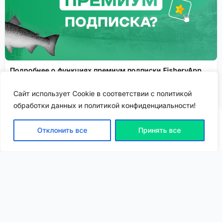
Подробнее о функциях премиум подписки FisheryApp
рассказываем здесь!
Сайт использует Cookie в соответствии с политикой
Сервисы FisheryApp
Спонсировано
обработки данных и политикой конфиденциальности!
Отклонить все
Принять все
ВХОД | РЕГИСТРАЦИЯ
NEW
NEW
Моя карта
Люди
Топ
Чарт