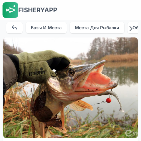
FISHERYAPP
Базы И Места
Места Для Рыбалки
Об