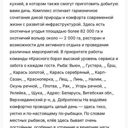
кухней, в котором также смогут приготовить добытую
вами дичь. Комплекс отличает гармоничное
сочетание дикой природы и комфорта современной
жизни с развитой инфраструктурой. Здесь есть
охотничьи угодья площадью более 82 000 га и
охотничий вольер около — 2 000 га, ресторан и
возможности для активного отдыха и проведения
различных мероприятий. В приоритете работы
команды «Красного бора» высокий уровень сервиса и
забота о каждом госте. Рыба: Вьюн, ,, Густера, ,, Ёрш,
,, Карась золотой, ,, Карась серебряный, ,, Карп-
Сазан, ,, Красноперка, ,, Лещ, ,, Линь, ,, Налим, ,,
Окунь речной, ,, Плотва, ,, Рак, ,, Угорь речной, ,,
Уклейка, ,, Щука, , Адрес: Беларусь, Витебская обл.,
Верхнедвинский р-н, д. Доброплесы На водоёме
комфортно проводить целый день — здесь тихо,
уютно и по-настоящему по-рыбацки. По словам
местных рыбаков, клёв здесь бывает очень
достойным, особенно в утренние и вечерние часы.