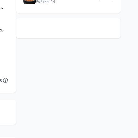
Рейтинг 14
ть
сь
0