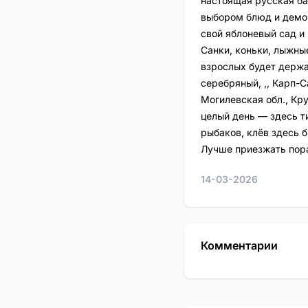
настоящая русская ба
выбором блюд и демо
свой яблоневый сад и
Санки, коньки, лыжны
взрослых будет держат
серебряный, ,, Карп-Са
Могилевская обл., Кр
целый день — здесь т
рыбаков, клёв здесь б
Лучше приезжать пора
14-03-2026
Комментарии