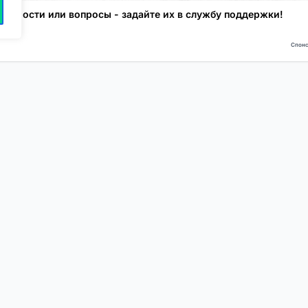
трудности или вопросы - задайте их в службу поддержки!
Спонс
NEW
NEW
Моя карта
Люди
Топ
Чарт
NEW
NEW
Барахолка
Чат
Статьи
Погода
VIP
Глубины