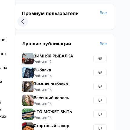
Все
Премиум пользователи
но.
Лучшие публикации
Все
рех
ЗИМНЯЯ РЫБАЛКА
Рейтинг 17
вана
Рыбалка
Рейтинг 14
и
Зимняя рыбалка
Рейтинг 14
Весенний карась
а
Рейтинг 14
2
ЧТО МОЖЕТ БЫТЬ
ких
Рейтинг 14
Стартовый закор