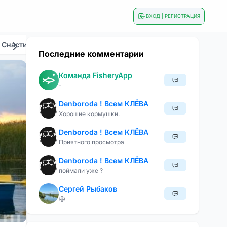
ВХОД | РЕГИСТРАЦИЯ
 Снасти
Общие
Приманки И Наживки
Сезонна
Последние комментарии
Команда FisheryApp
-
Denboroda ! Всем КЛЁВА
Хорошие кормушки.
Denboroda ! Всем КЛЁВА
Приятного просмотра
Denboroda ! Всем КЛЁВА
поймали уже ?
Сергей Рыбаков
🤩