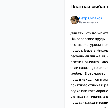
Платная рыбалк
Пётр Силаков
Базы и места
Для тех, кто любит а
Николаевские пруды н
состав экотуркомплек
прудов. Берега Никол
песчаными пляжами. Д
платная рыбалка. Здес
если повезет, то и бе
мебель. В стоимость 
пруды находятся в ок
приятного отдыха и р
лодке или катамаране,
уютных гостиничных к
прудах» каждый найде