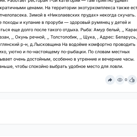
ня. Работает ресторан 1-ой категории — там приятно удивят
кратичными ценами. На территории экотуркомплекса также ес
 пчелопасека. Зимой в «Николаевских прудах» некогда скучать.
е походы и купание в проруби — здоровый румянец у детей и
ься еще долго после такого отдыха. Рыба: Амур белый, ,, Кара
зан, ,, Окунь речной, ,, Толстолобик, ,, Щука, , Адрес: Беларусь,
углянский р-н, д.Лысковщина На водоёме комфортно проводить
ихо, уютно и по-настоящему по-рыбацки. По словам местных
ывает очень достойным, особенно в утренние и вечерние часы.
ньше, чтобы спокойно выбрать удобное место для ловли.
0