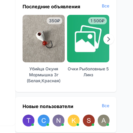
Все
Последние объявления
350₽
1 500₽
Убийца Окуня
Очки Рыболовные 5
Отличные
Мормышка 3г
Линз
Фон
(белая,красная)
Все
Новые пользователи