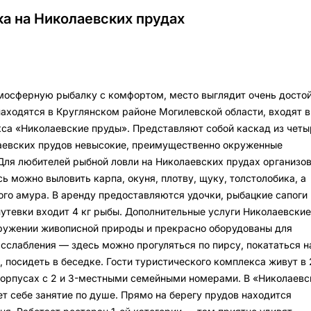
а на Николаевских прудах
тмосферную рыбалку с комфортом, место выглядит очень достой
аходятся в Круглянском районе Могилевской области, входят в
са «Николаевские пруды». Представляют собой каскад из четы
аевских прудов невысокие, преимущественно окруженные
ля любителей рыбной ловли на Николаевских прудах организо
ь можно выловить карпа, окуня, плотву, щуку, толстолобика, а
лого амура. В аренду предоставляются удочки, рыбацкие сапоги 
путевки входит 4 кг рыбы. Дополнительные услуги Николаевские
ружении живописной природы и прекрасно оборудованы для
асслабления — здесь можно прогуляться по пирсу, покататься н
 посидеть в беседке. Гости туристического комплекса живут в 
орпусах с 2 и 3-местными семейными номерами. В «Николаевс
т себе занятие по душе. Прямо на берегу прудов находится