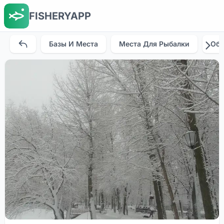
FISHERYAPP
Базы И Места
Места Для Рыбалки
Об