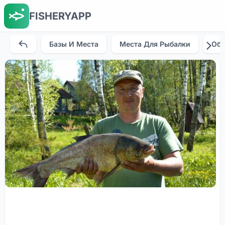
FISHERYAPP
Базы И Места
Места Для Рыбалки
Об