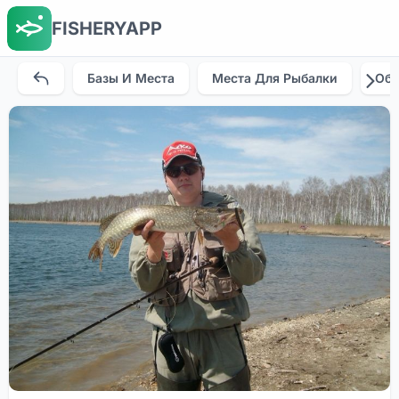
FISHERYAPP
Базы И Места
Места Для Рыбалки
Об