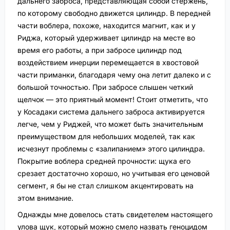
дальнего заброса, представляющая собой стержень,
по которому свободно движется цилиндр. В передней
части воблера, похоже, находится магнит, как и у
Риджа, который удерживает цилиндр на месте во
время его работы, а при забросе цилиндр под
воздействием инерции перемещается в хвостовой
части приманки, благодаря чему она летит далеко и с
большой точностью. При забросе слышен четкий
щелчок — это приятный момент! Стоит отметить, что
у Косадаки система дальнего заброса активируется
легче, чем у Риджей, что может быть значительным
преимуществом для небольших моделей, так как
исчезнут проблемы с «залипанием» этого цилиндра.
Покрытие воблера средней прочности: щука его
срезает достаточно хорошо, но учитывая его ценовой
сегмент, я бы не стал слишком акцентировать на
этом внимание.
Однажды мне довелось стать свидетелем настоящего
улова щук, который можно смело назвать геноцидом