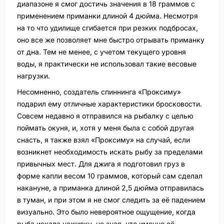
диапазоне я смог достичь значения в 18 граммов с
применением приманки длиной 4 дюйма. Несмотря
на то что удилище сгибается при резких подбросах,
оно все же позволяет мне быстро отрывать приманку
от дна. Тем не менее, с учетом текущего уровня
воды, я практически не использовал такие весовые
нагрузки.
Несомненно, создатель спиннинга «Проксиму»
подарил ему отличные характеристики бросковости.
Совсем недавно я отправился на рыбалку с целью
поймать окуня, и, хотя у меня была с собой другая
снасть, я также взял «Проксиму» на случай, если
возникнет необходимость искать рыбу за пределами
привычных мест. Для джига я подготовил груз в
форме капли весом 10 граммов, который сам сделал
накануне, а приманка длиной 2,5 дюйма отправилась
в туман, и при этом я не смог следить за её падением
визуально. Это было невероятное ощущение, когда
рыба искала наживку, не зная, что именно её