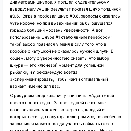
диаметрами шнуров, я пришел к удивительному
выводу: наилучший результат показал шнур толщиной
#0.6. Когда я пробовал шнур #0.8, забросы оказались
чуть короче, но при вываживании рыбы ощущался
гораздо больший уровень уверенности. А вот
использование шнура #1 стало явным перебором;
такой выбор появился у меня в силу того, что в
коробке с катушкой не оказалось нужной шпули. В
общем, могу с уверенностью сказать, что выбор
шнура — это ключевой момент для успешной
рыбалки, и я рекомендую всегда
экспериментировать, чтобы найти оптимальный
вариант именно для вас.
С ресурсом сдерживания у спиннинга «Адепт» всё
просто превосходно! За прошедший сезон мне
повстречались множество жерехов, каждый из
которых весил до полутора килограммов, но особенно
запомнился момент, когда удалось поймать около
пяти рыб весом примерно два килограмма. Но это