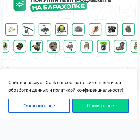
Если вам нужно купить или продать товар - вам сюда!
Раздел объявлений
Спонсировано
Сайт использует Cookie в соответствии с политикой
обработки данных и политикой конфиденциальности!
Отклонить все
Принять все
ВХОД | РЕГИСТРАЦИЯ