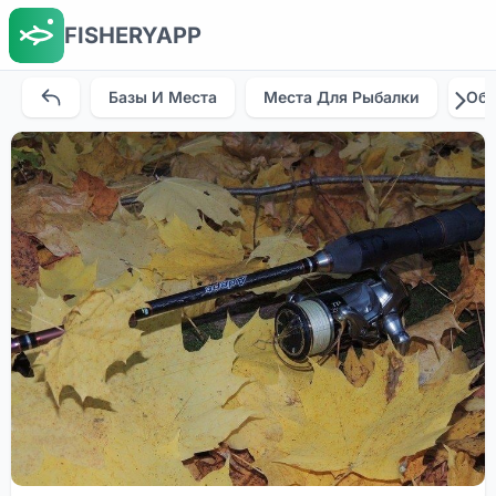
FISHERYAPP
Базы И Места
Места Для Рыбалки
Об