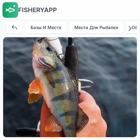
FISHERYAPP
Базы И Места
Места Для Рыбалки
Об