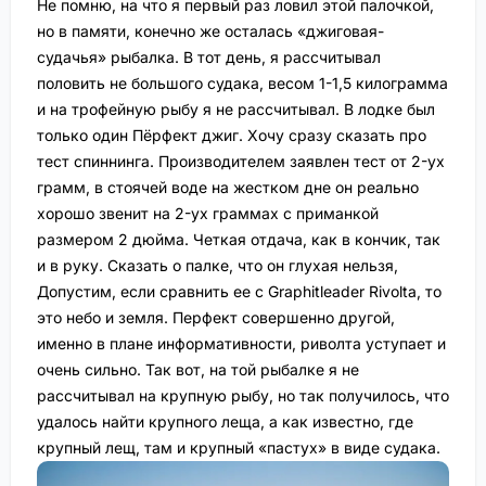
Не помню, на что я первый раз ловил этой палочкой,
но в памяти, конечно же осталась «джиговая-
судачья» рыбалка. В тот день, я рассчитывал
половить не большого судака, весом 1-1,5 килограмма
и на трофейную рыбу я не рассчитывал. В лодке был
только один Пёрфект джиг. Хочу сразу сказать про
тест спиннинга. Производителем заявлен тест от 2-ух
грамм, в стоячей воде на жестком дне он реально
хорошо звенит на 2-ух граммах с приманкой
размером 2 дюйма. Четкая отдача, как в кончик, так
и в руку. Сказать о палке, что он глухая нельзя,
Допустим, если сравнить ее с Graphitleader Rivolta, то
это небо и земля. Перфект совершенно другой,
именно в плане информативности, риволта уступает и
очень сильно. Так вот, на той рыбалке я не
рассчитывал на крупную рыбу, но так получилось, что
удалось найти крупного леща, а как известно, где
крупный лещ, там и крупный «пастух» в виде судака.