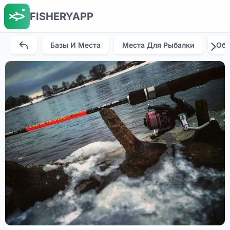
FISHERYAPP
Базы И Места
Места Для Рыбалки
Об