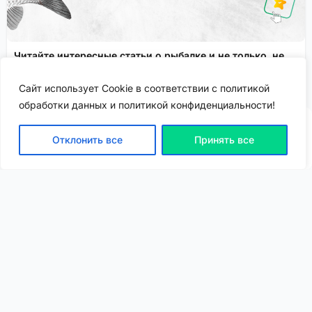
Читайте интересные статьи о рыбалке и не только, не
выходя из приложения!
Сайт использует Cookie в соответствии с политикой
Сервисы FisheryApp
Спонсировано
обработки данных и политикой конфиденциальности!
Отклонить все
Принять все
ВХОД | РЕГИСТРАЦИЯ
NEW
NEW
Моя карта
Люди
Топ
Чарт
NEW
NEW