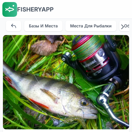
FISHERYAPP
Базы И Места
Места Для Рыбалки
Об