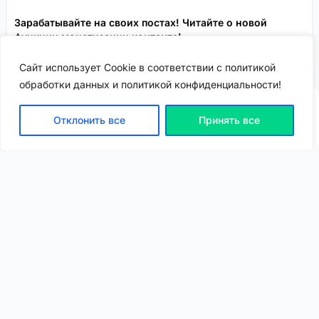
Зарабатывайте на своих постах! Читайте о новой
функции монетизации контента!
.
Спонсировано
Сайт использует Cookie в соответствии с политикой
обработки данных и политикой конфиденциальности!
Отклонить все
Принять все
ВХОД | РЕГИСТРАЦИЯ
NEW
NEW
Моя карта
Люди
Топ
Чарт
NEW
NEW