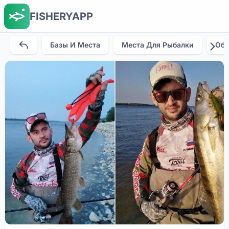
FISHERYAPP
Базы И Места
Места Для Рыбалки
Об