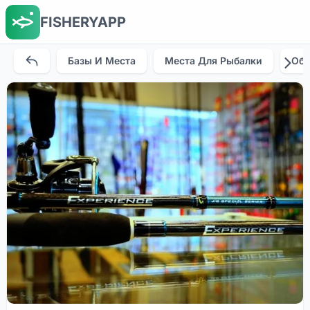
FISHERYAPP
Базы И Места
Места Для Рыбалки
Об