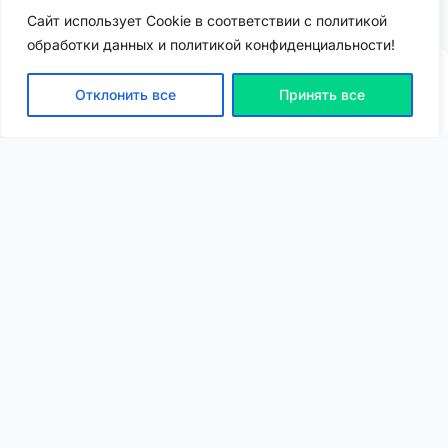
Сайт использует Cookie в соответствии с политикой
обработки данных и политикой конфиденциальности!
Отклонить все
Принять все
ВХОД | РЕГИСТРАЦИЯ
NEW
NEW
Моя карта
Люди
Топ
Чарт
NEW
NEW
Барахолка
Чат
Статьи
Погода
VIP