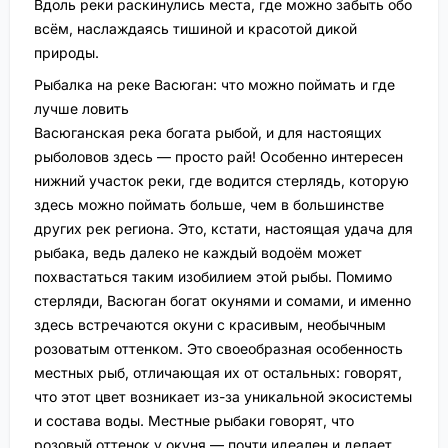
Вдоль реки раскинулись места, где можно забыть обо
всём, наслаждаясь тишиной и красотой дикой
природы.
Рыбалка на реке Васюган: что можно поймать и где
лучше ловить
Васюганская река богата рыбой, и для настоящих
рыболовов здесь — просто рай! Особенно интересен
нижний участок реки, где водится стерлядь, которую
здесь можно поймать больше, чем в большинстве
других рек региона. Это, кстати, настоящая удача для
рыбака, ведь далеко не каждый водоём может
похвастаться таким изобилием этой рыбы. Помимо
стерляди, Васюган богат окунями и сомами, и именно
здесь встречаются окуни с красивым, необычным
розоватым оттенком. Это своеобразная особенность
местных рыб, отличающая их от остальных: говорят,
что этот цвет возникает из-за уникальной экосистемы
и состава воды. Местные рыбаки говорят, что
розовый оттенок у окуня — почти идеален и делает