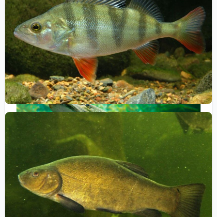
осенью. Сома можно ловить ночью, используя донные
снасти и приманки из мяса или рыбы. Важно помнить,
что сом может быть довольно крупным, поэтому для
его ловли потребуются крепкие снасти.
Щука
еще один хищник, которого можно успешно ловить