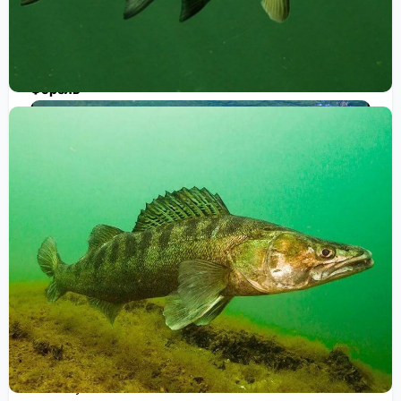
различные приманки, такие как кукуруза, бойлы и
червяки.
Форель
еще одна рыба, которую можно удачно поймать
осенью. Форель предпочитает прохладную воду,
поэтому осенью она становится более активной.