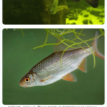
осенью. Щука предпочитает стоячие воды и глубокие
ямы, где она прячется в ожидании добычи. Для ловли
щуки используют спиннинги с блеснами и воблерами.
Щуку можно ловить как днем, так и ночью.
Лещ
это мирная рыба, которую также можно успешно