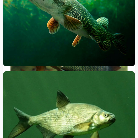
Карп
это один из самых популярных объектов ловли среди
рыбаков. Осень — время, когда карп начинает
активно питаться и набирает вес перед зимой.
Наиболее удачные места для ловли карпа — это
водоемы с обильной растительностью, где карп
находит себе корм. Для ловли карпа используют