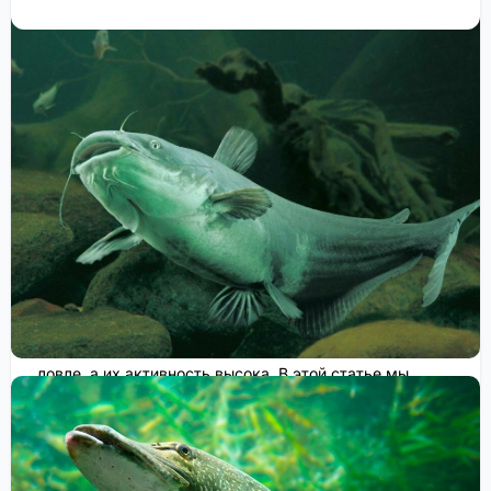
Осенняя Рыбалка: Топ-10 рыб,
которых можно поймать в это
волшебное время года
Команда FisheryApp
Общие, Тактика и техника
Осень — это не только прекрасное время для сбора
урожая и созерцания красочных листьев, но и пора,
когда рыболовы всего мира отправляются на
рыбалку. Это время, когда многие виды рыб готовы к
ловле, а их активность высока. В этой статье мы
рассмотрим
топ-10 видов рыб, которых вы можете
поймать во время осенней рыбалки
.