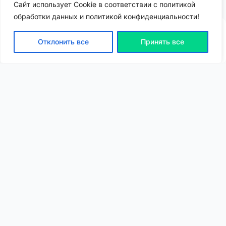
Сайт использует Cookie в соответствии с политикой
обработки данных и политикой конфиденциальности!
Отклонить все
Принять все
ВХОД | РЕГИСТРАЦИЯ
NEW
NEW
Моя карта
Люди
Топ
Чарт
NEW
NEW
Барахолка
Чат
Статьи
Погода
VIP