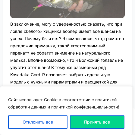
В заключение, могу с уверенностью сказать, что при
ловле «белого» хищника воблер имеет все шансы на
успех. Почему бы и нет? Я сомневаюсь, что, грамотно
предложив приманку, такой «гостеприимный
перекат» не обратит внимание на натурального
малька. Вполне возможно, что и Волжский голавль не
упустит этот шанс! К тому же размерный ряд
Kosadaka Cord-R позволяет выбрать идеальную
модель с нужными параметрами и расцветкой для
любых условий ловли. Умение точно доставить воблер
в необходимую точку — это уже вопрос времени,
Сайт использует Cookie в соответствии с политикой
правильно подобранного места и соответствующих
обработки данных и политикой конфиденциальности!
подводных снастей. Уверен, что один-два варианта в
коробке точно не помешают, и, как показывает мой
Отклонить все
Принять все
ВХОД | РЕГИСТРАЦИЯ
опыт зимнего спиннинга, уговорить даже самого
пассивного хищника с помощью этой сочетанной