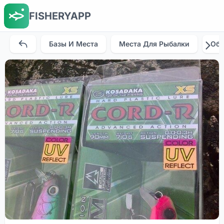
FISHERYAPP
Базы И Места
Места Для Рыбалки
Об