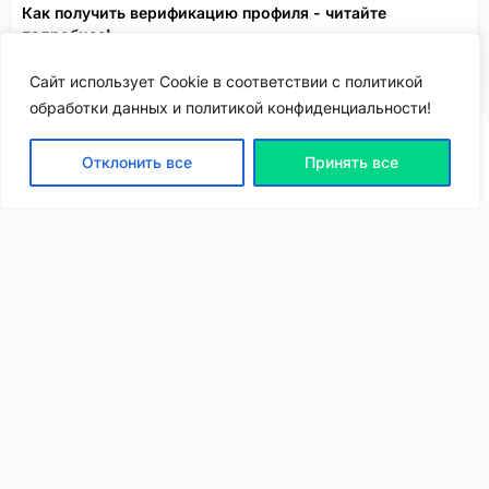
Как получить верификацию профиля - читайте
подробнее!
Спонсировано
Сайт использует Cookie в соответствии с политикой
обработки данных и политикой конфиденциальности!
Отклонить все
Принять все
ВХОД | РЕГИСТРАЦИЯ
NEW
NEW
Моя карта
Люди
Топ
Чарт
NEW
NEW
Барахолка
Чат
Статьи
Погода