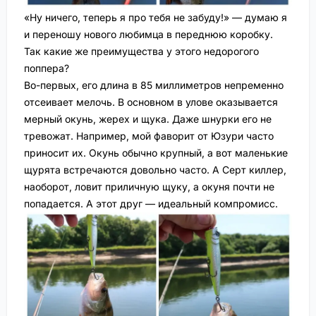
«Ну ничего, теперь я про тебя не забуду!» — думаю я
и переношу нового любимца в переднюю коробку.
Так какие же преимущества у этого недорогого
поппера?
Во-первых, его длина в 85 миллиметров непременно
отсеивает мелочь. В основном в улове оказывается
мерный окунь, жерех и щука. Даже шнурки его не
тревожат. Например, мой фаворит от Юзури часто
приносит их. Окунь обычно крупный, а вот маленькие
щурята встречаются довольно часто. А Серт киллер,
наоборот, ловит приличную щуку, а окуня почти не
попадается. А этот друг — идеальный компромисс.