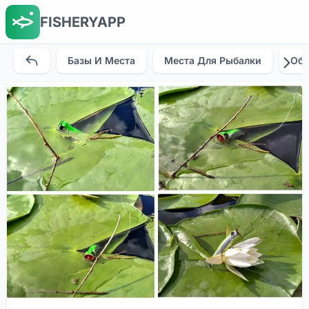
FISHERYAPP
Базы И Места
Места Для Рыбалки
Об