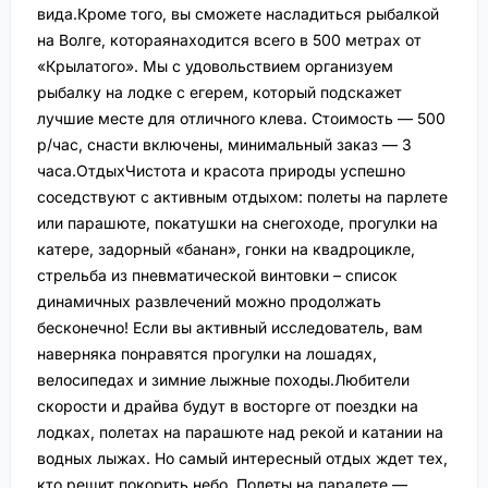
вида.Кроме того, вы сможете насладиться рыбалкой
на Волге, котораянаходится всего в 500 метрах от
«Крылатого». Мы с удовольствием организуем
рыбалку на лодке с егерем, который подскажет
лучшие месте для отличного клева. Стоимость — 500
р/час, снасти включены, минимальный заказ — 3
часа.ОтдыхЧистота и красота природы успешно
соседствуют с активным отдыхом: полеты на парлете
или парашюте, покатушки на снегоходе, прогулки на
катере, задорный «банан», гонки на квадроцикле,
стрельба из пневматической винтовки – список
динамичных развлечений можно продолжать
бесконечно! Если вы активный исследователь, вам
наверняка понравятся прогулки на лошадях,
велосипедах и зимние лыжные походы.Любители
скорости и драйва будут в восторге от поездки на
лодках, полетах на парашюте над рекой и катании на
водных лыжах. Но самый интересный отдых ждет тех,
кто решит покорить небо. Полеты на паралете —