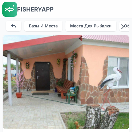
FISHERYAPP
Базы И Места
Места Для Рыбалки
Об