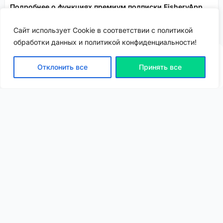
Подробнее о функциях премиум подписки FisheryApp
рассказываем здесь!
Сайт использует Cookie в соответствии с политикой
Сервисы FisheryApp
Спонсировано
обработки данных и политикой конфиденциальности!
Отклонить все
Принять все
ВХОД | РЕГИСТРАЦИЯ
NEW
NEW
Моя карта
Люди
Топ
Чарт
NEW
NEW
Барахолка
Чат
Статьи
Погода